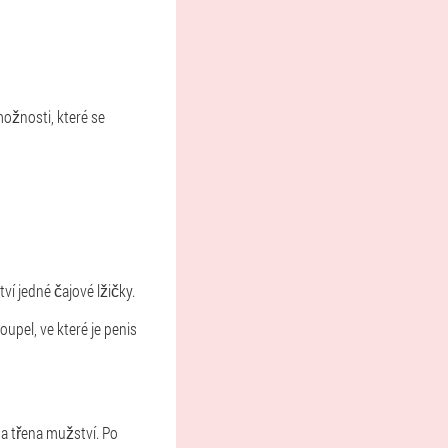
možnosti, které se
ví jedné čajové lžičky.
upel, ve které je penis
a třena mužství. Po