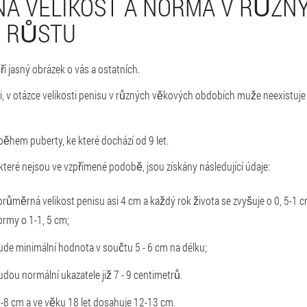
 VELIKOST A NORMA V RŮZN
H RŮSTU
ří jasný obrázek o vás a ostatních.
i, v otázce velikosti penisu v různých věkových obdobích muže neexistu
během puberty, ke které dochází od 9 let.
eré nejsou ve vzpřímené podobě, jsou získány následující údaje:
 průměrná velikost penisu asi 4 cm a každý rok života se zvyšuje o 0, 5-1 
ormy o 1-1, 5 cm;
bude minimální hodnota v součtu 5 - 6 cm na délku;
udou normální ukazatele již 7 - 9 centimetrů.
 7-8 cm a ve věku 18 let dosahuje 12-13 cm.