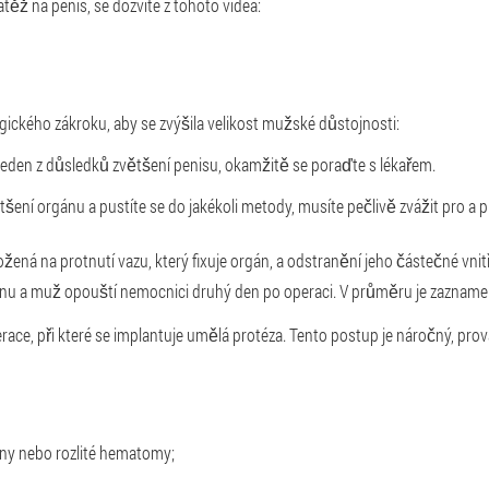
átěž na penis, se dozvíte z tohoto videa:
rgického zákroku, aby se zvýšila velikost mužské důstojnosti:
 jeden z důsledků zvětšení penisu, okamžitě se poraďte s lékařem.
šení orgánu a pustíte se do jakékoli metody, musíte pečlivě zvážit pro a pr
žená na protnutí vazu, který fixuje orgán, a odstranění jeho částečné vni
inu a muž opouští nemocnici druhý den po operaci. V průměru je zazname
erace, při které se implantuje umělá protéza. Tento postup je náročný, pro
ny nebo rozlité hematomy;