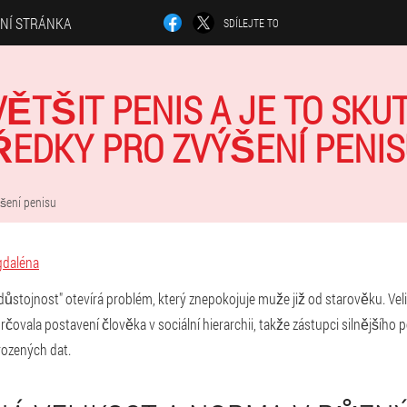
LNÍ STRÁNKA
SDÍLEJTE TO
VĚTŠIT PENIS A JE TO SKU
EDKY PRO ZVÝŠENÍ PENI
šení penisu
daléna
důstojnost" otevírá problém, který znepokojuje muže již od starověku. Vel
vala postavení člověka v sociální hierarchii, takže zástupci silnějšího poh
ozených dat.