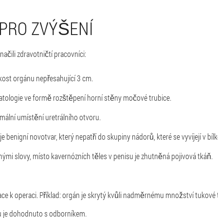
 PRO ZVÝŠENÍ
ačili zdravotničtí pracovníci:
ikost orgánu nepřesahující 3 cm.
atologie ve formě rozštěpení horní stěny močové trubice.
ální umístění uretrálního otvoru.
 benigní novotvar, který nepatří do skupiny nádorů, které se vyvíjejí v bíl
inými slovy, místo kavernózních těles v penisu je zhutněná pojivová tkáň.
ikace k operaci. Příklad: orgán je skrytý kvůli nadměrnému množství tukové
su je dohodnuto s odborníkem.