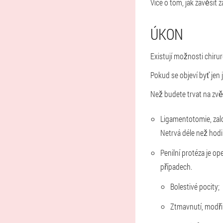
Více o tom, jak zavěsit z
ÚKON
Existují možnosti chiru
Pokud se objeví byť jen
Než budete trvat na zvět
Ligamentotomie, zalo
Netrvá déle než hod
Penilní protéza je op
případech.
Bolestivé pocity;
Ztmavnutí, modři