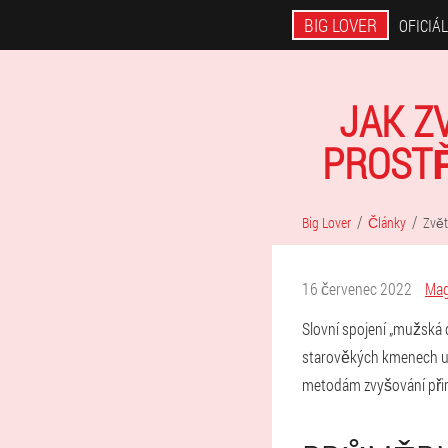
BIG LOVER
OFICIÁ
JAK Z
PROSTŘ
Big Lover
Články
Zvět
16 červenec 2022
Mag
Slovní spojení „mužská 
starověkých kmenech určo
metodám zvyšování přir