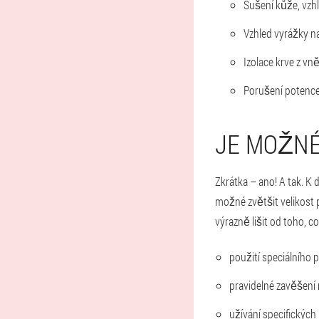
Sušení kůže, vzhl
Vzhled vyrážky na
Izolace krve z vn
Porušení potence
JE MOŽNÉ
Zkrátka – ano! A tak. K
možné zvětšit velikost p
výrazně lišit od toho, c
použití speciálního 
pravidelné zavěšení 
užívání specifických 