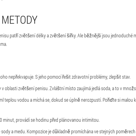
 METODY
enisu patří zvětšení délky a zvětšení šířky. Ale běžnější jsou jednoduché 
oma.
oho nepřekvapuje. S jeho pomocí řešit zdravotní problémy, zlepšit stav.
 v oblasti zvětšení penisu. Zvláštní místo zaujímá jedlá soda, a to v množst
 ml teplou vodou a míchá se, dokud se úplně nerozpustí. Pořiďte si malou ko
 minut, provádí se hodinu před plánovanou intimitou.
lé sody a medu. Kompozice je důkladně promíchána ve stejných poměrech 