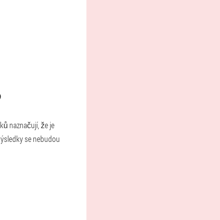
?
ů naznačují, že je
é výsledky se nebudou