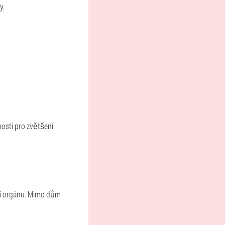
y.
ností pro zvětšení
ní orgánu. Mimo dům