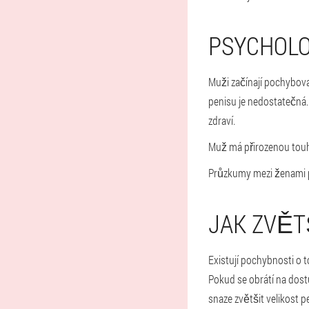
PSYCHOLO
Muži začínají pochybova
penisu je nedostatečná.
zdraví.
Muž má přirozenou touhu
Průzkumy mezi ženami potv
JAK ZVĚT
Existují pochybnosti o t
Pokud se obrátí na dost
snaze zvětšit velikost p