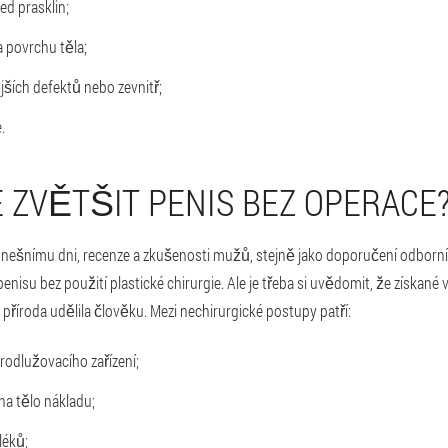
ed prasklin;
 povrchu těla;
ějších defektů nebo zevnitř;
.
 ZVĚTŠIT PENIS BEZ OPERACE
 dnešnímu dni, recenze a zkušenosti mužů, stejně jako doporučení odborník
enisu bez použití plastické chirurgie. Ale je třeba si uvědomit, že získan
o příroda udělila člověku. Mezi nechirurgické postupy patří:
prodlužovacího zařízení;
na tělo nákladu;
léků;