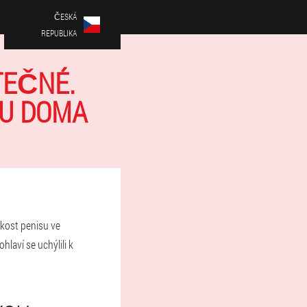
ČESKÁ
REPUBLIKA
TEČNÉ.
SU DOMA
ikost penisu ve
laví se uchýlili k