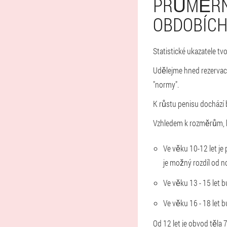
PRŮMĚRNÁ
OBDOBÍC
Statistické ukazatele tvo
Udělejme hned rezervac
"normy".
K růstu penisu dochází 
Vzhledem k rozměrům, kt
Ve věku 10-12 let je
je možný rozdíl od n
Ve věku 13 - 15 let 
Ve věku 16 - 18 let b
Od 12 let je obvod těla