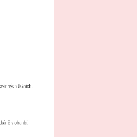
kovinných tkáních.
 tkáně v ohanbí.