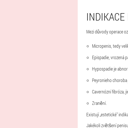
INDIKACE
Mezi důvody operace ozn
Micropenis, tedy vel
Epispadie, vrozená p
Hypospadie je abnorm
Peyronieho choroba je
Cavernózní fibróza, j
Zranění.
Existují „estetické" ind
Jakékoli zvětšení peni