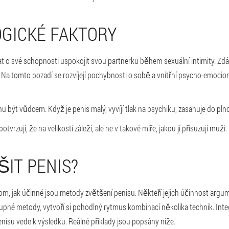
GICKÉ FAKTORY
t o své schopnosti uspokojit svou partnerku během sexuální intimity. Zdá s
 Na tomto pozadí se rozvíjejí pochybnosti o sobě a vnitřní psycho-emocio
 být vůdcem. Když je penis malý, vyvíjí tlak na psychiku, zasahuje do pl
rzují, že na velikosti záleží, ale ne v takové míře, jakou jí přisuzují muži.
ŠIT PENIS?
om, jak účinné jsou metody zvětšení penisu. Někteří jejich účinnost argument
upné metody, vytvoří si pohodlný rytmus kombinací několika technik. Inte
enisu vede k výsledku. Reálné příklady jsou popsány níže.