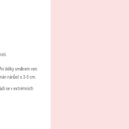
oti.
třní délky směrem ven.
nán nárůst o 3-5 cm.
vádí se v extrémních