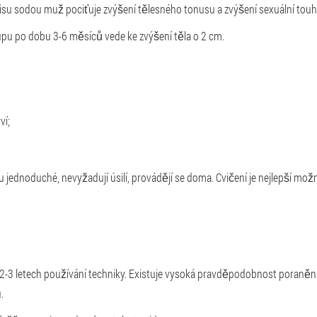
su sodou muž pociťuje zvýšení tělesného tonusu a zvýšení sexuální touh
pu po dobu 3-6 měsíců vede ke zvýšení těla o 2 cm.
ví;
u jednoduché, nevyžadují úsilí, provádějí se doma. Cvičení je nejlepší mož
 2-3 letech používání techniky. Existuje vysoká pravděpodobnost poraně
.