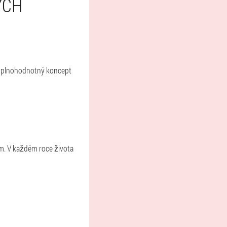
ÝCH
je plnohodnotný koncept
cm. V každém roce života