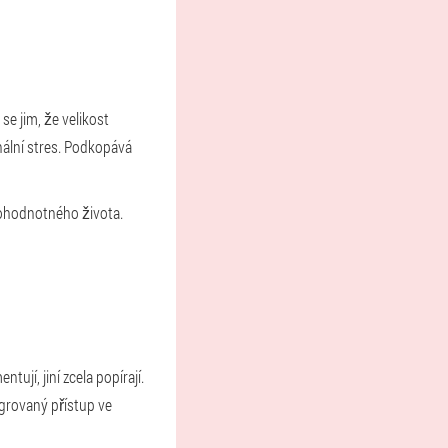
e jim, že velikost
nální stres. Podkopává
nohodnotného života.
ují, jiní zcela popírají.
grovaný přístup ve