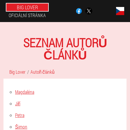
BIG LOVER
OFICIÁLNÍ STRÁNKA
SEZNAM AUTORŮ
ČLÁNKŮ
Big Lover
Autoři článků
Magdaléna
Jiří
Petra
Šimon