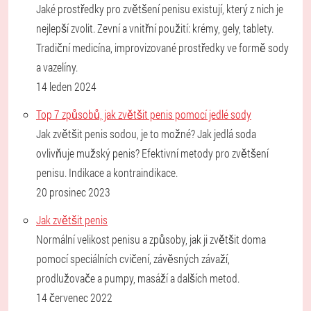
Jaké prostředky pro zvětšení penisu existují, který z nich je
nejlepší zvolit. Zevní a vnitřní použití: krémy, gely, tablety.
Tradiční medicína, improvizované prostředky ve formě sody
a vazelíny.
14 leden 2024
Top 7 způsobů, jak zvětšit penis pomocí jedlé sody
Jak zvětšit penis sodou, je to možné? Jak jedlá soda
ovlivňuje mužský penis? Efektivní metody pro zvětšení
penisu. Indikace a kontraindikace.
20 prosinec 2023
Jak zvětšit penis
Normální velikost penisu a způsoby, jak ji zvětšit doma
pomocí speciálních cvičení, závěsných závaží,
prodlužovače a pumpy, masáží a dalších metod.
14 červenec 2022