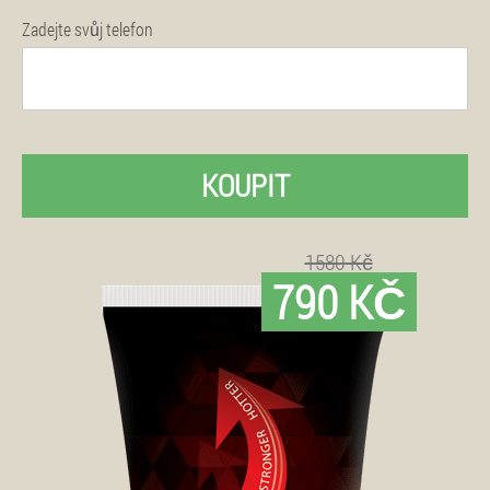
Zadejte svůj telefon
KOUPIT
1580 Kč
790 KČ