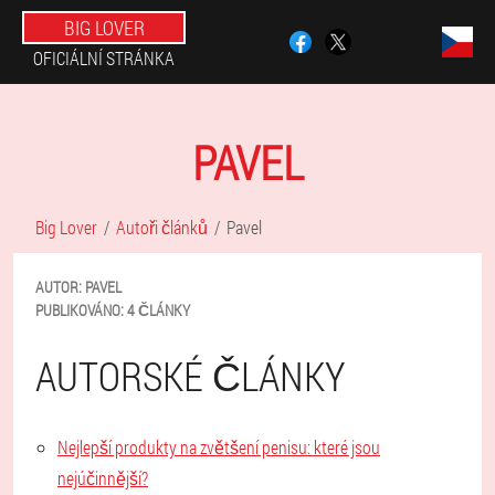
BIG LOVER
OFICIÁLNÍ STRÁNKA
PAVEL
Big Lover
Autoři článků
Pavel
AUTOR:
PAVEL
PUBLIKOVÁNO:
4 ČLÁNKY
AUTORSKÉ ČLÁNKY
Nejlepší produkty na zvětšení penisu: které jsou
nejúčinnější?