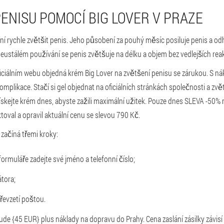
ENISU POMOCÍ BIG LOVER V PRAZE
í rychle zvětšit penis. Jeho působení za pouhý měsíc posiluje penis a odh
eustálém používání se penis zvětšuje na délku a objem bez vedlejších reak
ficiálním webu objedná krém Big Lover na zvětšení penisu se zárukou. S n
omplikace. Stačí si gel objednat na oficiálních stránkách společnosti a zvě
získejte krém dnes, abyste zažili maximální užitek. Pouze dnes SLEVA -50% n
oval a opravil aktuální cenu se slevou 790 Kč.
 začíná třemi kroky:
rmuláře zadejte své jméno a telefonní číslo;
átora;
převzetí poštou.
de {45 EUR} plus náklady na dopravu do Prahy. Cena zaslání zásilky závi