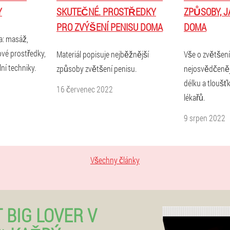
Y
SKUTEČNÉ. PROSTŘEDKY
ZPŮSOBY, J
PRO ZVÝŠENÍ PENISU DOMA
DOMA
a: masáž,
ové prostředky,
Materiál popisuje nejběžnější
Vše o zvětšen
ní techniky.
způsoby zvětšení penisu.
nejosvědčenějš
délku a tloušť
16 červenec 2022
lékařů.
9 srpen 2022
Všechny články
 BIG LOVER V