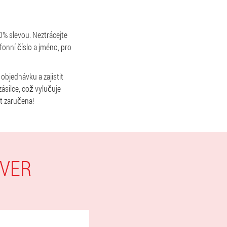
% slevou. Neztrácejte
fonní číslo a jméno, pro
 objednávku a zajistit
ásilce, což vylučuje
t zaručena!
OVER