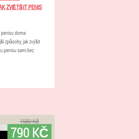
AK ZVĚTŠIT PENIS
í penisu doma:
í způsoby, jak zvýšit
ku penisu sami bez
1580 Kč
790 KČ