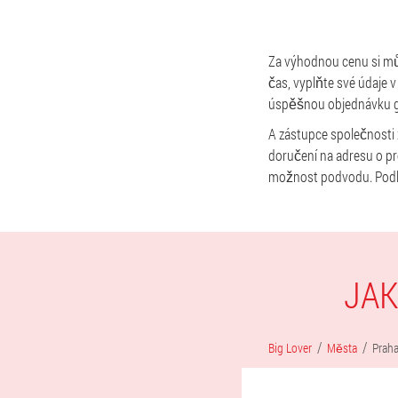
Za výhodnou cenu si mů
čas, vyplňte své údaje 
úspěšnou objednávku ge
A zástupce společnosti z
doručení na adresu o pro
možnost podvodu. Podle
JAK
Big Lover
Města
Prah