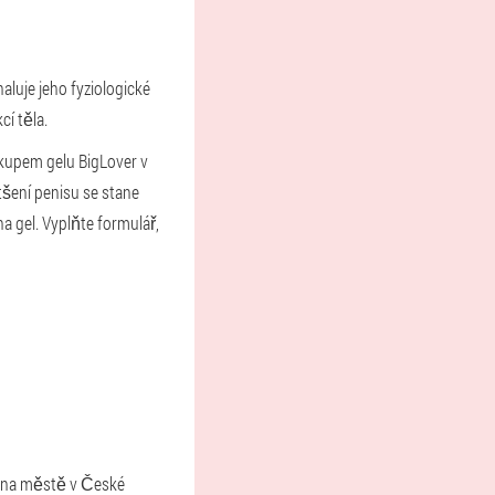
aluje jeho fyziologické
cí těla.
ákupem gelu BigLover v
tšení penisu se stane
a gel. Vyplňte formulář,
sí na městě v České