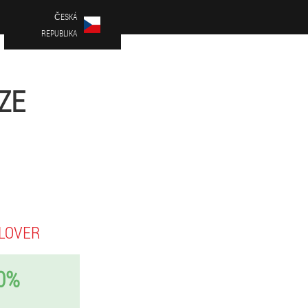
ČESKÁ
REPUBLIKA
ZE
 LOVER
0%