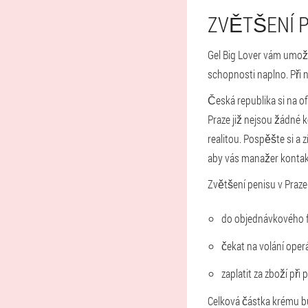
ZVĚTŠENÍ P
Gel Big Lover vám umožn
schopnosti naplno. Při n
Česká republika si na o
Praze již nejsou žádné k
realitou. Pospěšte si a 
aby vás manažer kontakt
Zvětšení penisu v Praze
do objednávkového fo
čekat na volání oper
zaplatit za zboží při 
Celková částka krému bu