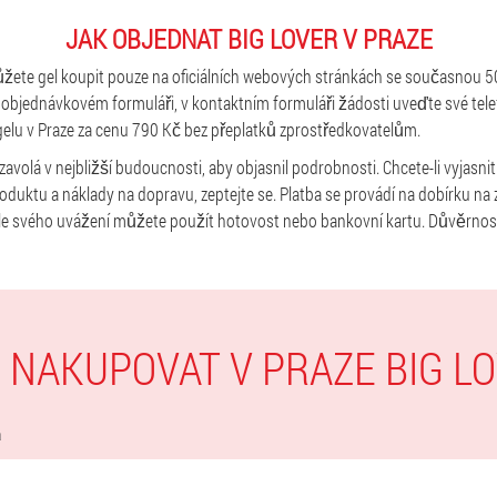
JAK OBJEDNAT BIG LOVER V PRAZE
žete gel koupit pouze na oficiálních webových stránkách se současnou 50
v objednávkovém formuláři, v kontaktním formuláři žádosti uveďte své tele
lu v Praze za cenu 790 Kč bez přeplatků zprostředkovatelům.
avolá v nejbližší budoucnosti, aby objasnil podrobnosti. Chcete-li vyjasnit
duktu a náklady na dopravu, zeptejte se. Platba se provádí na dobírku na z
 svého uvážení můžete použít hotovost nebo bankovní kartu. Důvěrnos
 NAKUPOVAT V PRAZE BIG L
a