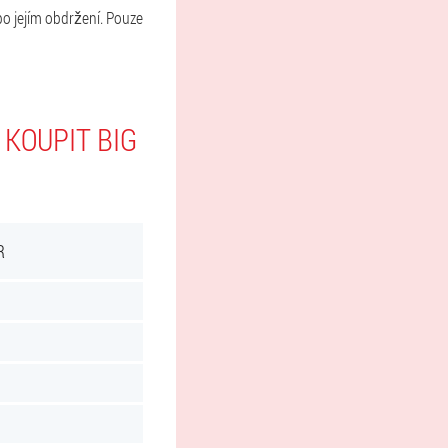
po jejím obdržení. Pouze
KOUPIT BIG
R